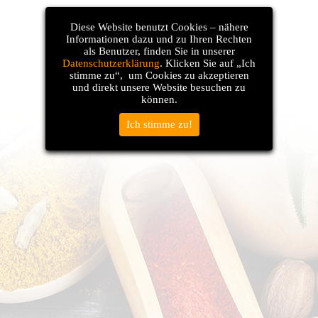
Diese Website benutzt Cookies – nähere
Informationen dazu und zu Ihren Rechten
als Benutzer,
finden Sie in unserer
Datenschutzerklärung
. Klicken Sie auf „Ich
stimme zu“,
um Cookies zu akzeptieren
und direkt unsere Website besuchen zu
können.
Ich stimme zu!