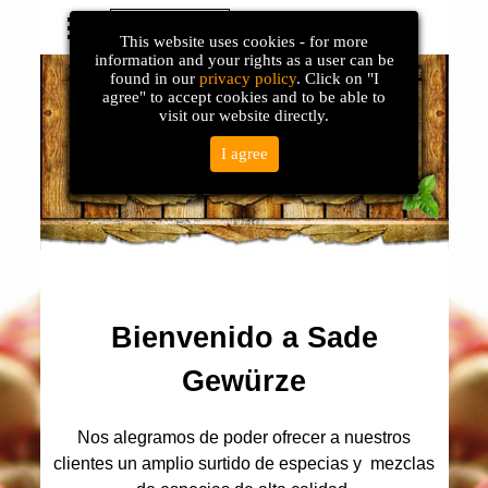
Español
Online Shop
This website uses cookies - for more
Deutsch
information and your rights as a user can be
found in our
privacy policy
. Click on "I
English
agree" to accept cookies and to be able to
visit our website directly.
Français
Turc
I agree
Pусский
Bienvenido a Sade
Gewürze
Nos alegramos de poder ofrecer a nuestros
clientes un amplio surtido de especias y mezclas