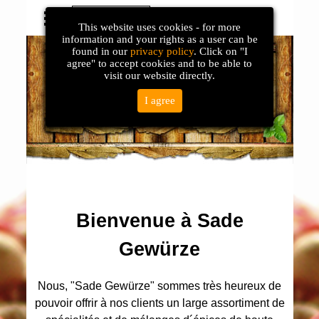
Français
Online Shop
This website uses cookies - for more
Deutsch
information and your rights as a user can be
found in our
privacy policy
. Click on "I
English
agree" to accept cookies and to be able to
visit our website directly.
Turc
Pусский
I agree
Español
Bienvenue à Sade
Gewürze
Nous, "Sade Gewürze" sommes très heureux de
pouvoir offrir à nos clients un large assortiment de